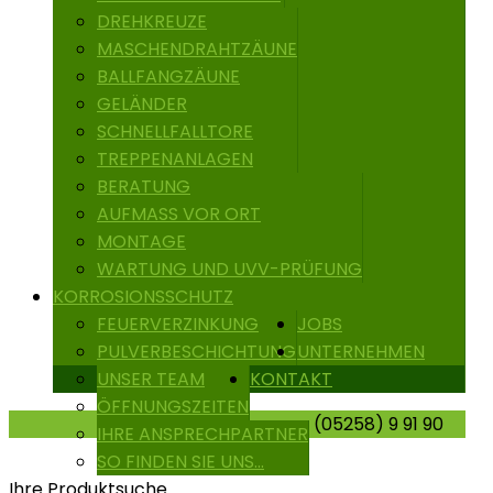
DREHKREUZE
MASCHENDRAHTZÄUNE
BALLFANGZÄUNE
GELÄNDER
SCHNELLFALLTORE
TREPPENANLAGEN
BERATUNG
AUFMASS VOR ORT
MONTAGE
WARTUNG UND UVV-PRÜFUNG
KORROSIONSSCHUTZ
FEUERVERZINKUNG
JOBS
PULVERBESCHICHTUNG
UNTERNEHMEN
UNSER TEAM
KONTAKT
ÖFFNUNGSZEITEN
(05258) 9 91 90
IHRE ANSPRECHPARTNER
SO FINDEN SIE UNS...
Ihre Produktsuche...