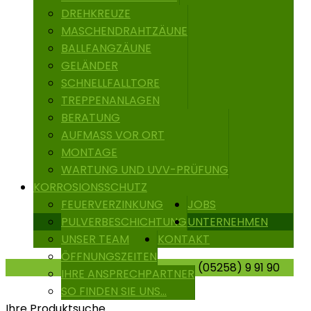
DREHKREUZE
MASCHENDRAHTZÄUNE
BALLFANGZÄUNE
GELÄNDER
SCHNELLFALLTORE
TREPPENANLAGEN
BERATUNG
AUFMASS VOR ORT
MONTAGE
WARTUNG UND UVV-PRÜFUNG
KORROSIONSSCHUTZ
FEUERVERZINKUNG
JOBS
PULVERBESCHICHTUNG
UNTERNEHMEN
UNSER TEAM
KONTAKT
ÖFFNUNGSZEITEN
(05258) 9 91 90
IHRE ANSPRECHPARTNER
SO FINDEN SIE UNS...
Ihre Produktsuche...